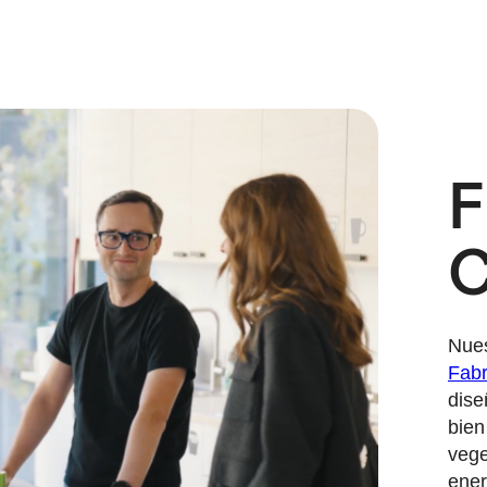
F
C
Nues
Fabr
dise
bien
vege
ener