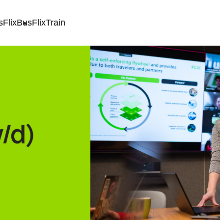
s
FlixBus
FlixTrain
/d)