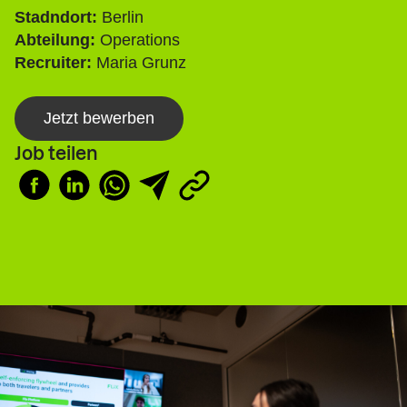
Stadndort:
Berlin
Abteilung:
Operations
Recruiter:
Maria Grunz
Jetzt bewerben
Job teilen